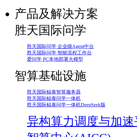
产品及解决方案
胜天国际问学
胜天国际问学 企业级Agent中台
胜天国际问学 智能流程工作台
爱问学 PC本地部署大模型
智算基础设施
胜天国际鲲泰智算服务器
胜天国际鲲泰问学一体机
胜天国际鲲泰问学一体机DeepSeek版
异构算力调度与加速