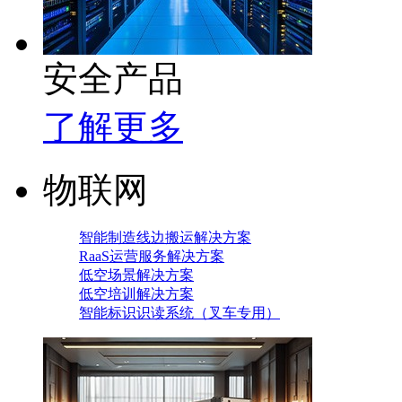
安全产品
了解更多
物联网
智能制造线边搬运解决方案
RaaS运营服务解决方案
低空场景解决方案
低空培训解决方案
智能标识识读系统（叉车专用）