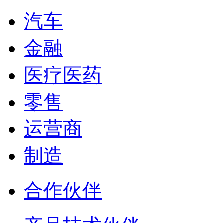
汽车
金融
医疗医药
零售
运营商
制造
合作伙伴