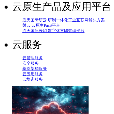
云原生产品及应用平台
胜天国际研云 研制一体化工业互联网解决方案
磐云 云原生PaaS平台
胜天国际云印 数字化文印管理平台
云服务
云管理服务
安全服务
基础架构服务
云应用服务
云培训服务