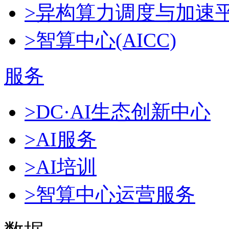
>异构算力调度与加速
>智算中心(AICC)
服务
>DC·AI生态创新中心
>AI服务
>AI培训
>智算中心运营服务