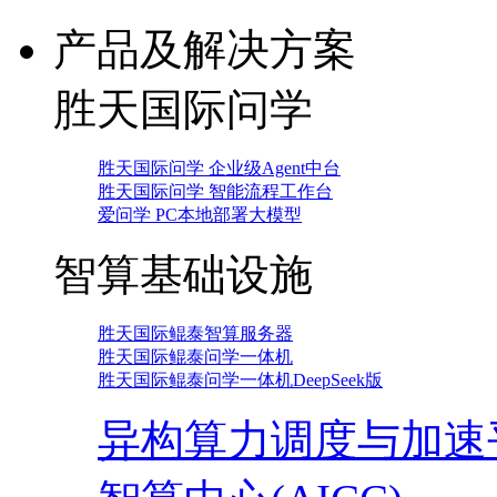
产品及解决方案
胜天国际问学
胜天国际问学 企业级Agent中台
胜天国际问学 智能流程工作台
爱问学 PC本地部署大模型
智算基础设施
胜天国际鲲泰智算服务器
胜天国际鲲泰问学一体机
胜天国际鲲泰问学一体机DeepSeek版
异构算力调度与加速