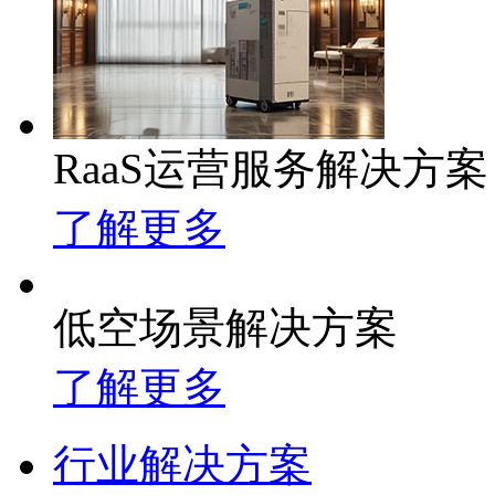
RaaS运营服务解决方案
了解更多
低空场景解决方案
了解更多
行业解决方案