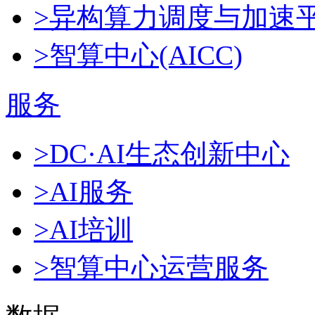
>异构算力调度与加速
>智算中心(AICC)
服务
>DC·AI生态创新中心
>AI服务
>AI培训
>智算中心运营服务