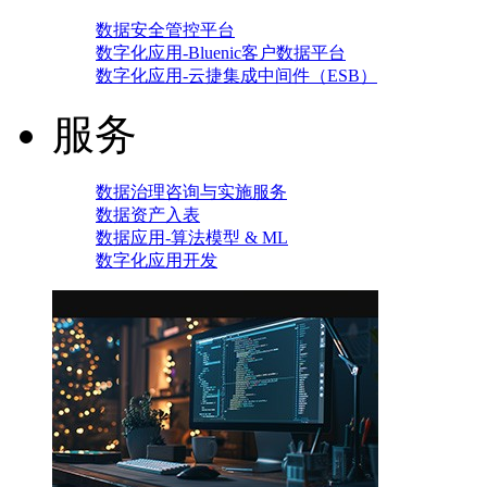
数据安全管控平台
数字化应用-Bluenic客户数据平台
数字化应用-云捷集成中间件（ESB）
服务
数据治理咨询与实施服务
数据资产入表
数据应用-算法模型 & ML
数字化应用开发