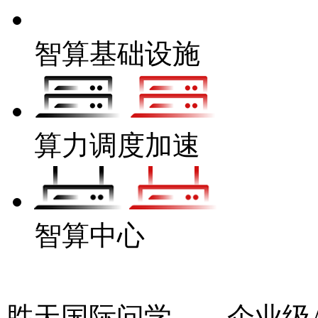
智算基础设施
算力调度加速
智算中心
胜天国际问学——企业级Ag