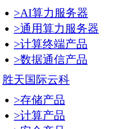
>AI算力服务器
>通用算力服务器
>计算终端产品
>数据通信产品
胜天国际云科
>存储产品
>计算产品