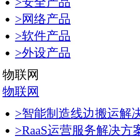
>安全产品
>网络产品
>软件产品
>外设产品
物联网
物联网
>智能制造线边搬运解
>RaaS运营服务解决方