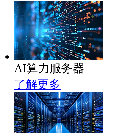
AI算力服务器
了解更多