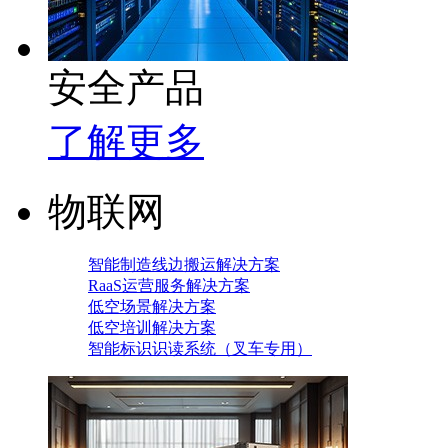
安全产品
了解更多
物联网
智能制造线边搬运解决方案
RaaS运营服务解决方案
低空场景解决方案
低空培训解决方案
智能标识识读系统（叉车专用）