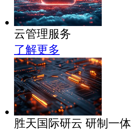
云管理服务
了解更多
胜天国际研云 研制一