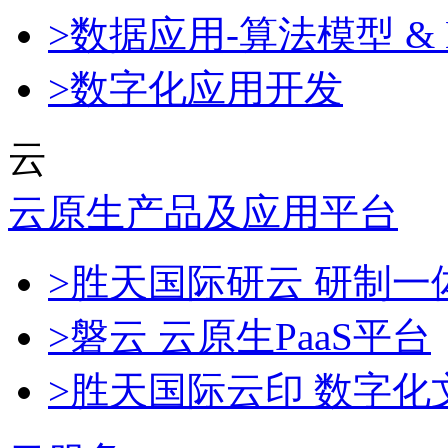
>数据应用-算法模型 & 
>数字化应用开发
云
云原生产品及应用平台
>胜天国际研云 研制
>磐云 云原生PaaS平台
>胜天国际云印 数字化