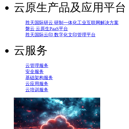
云原生产品及应用平台
胜天国际研云 研制一体化工业互联网解决方案
磐云 云原生PaaS平台
胜天国际云印 数字化文印管理平台
云服务
云管理服务
安全服务
基础架构服务
云应用服务
云培训服务