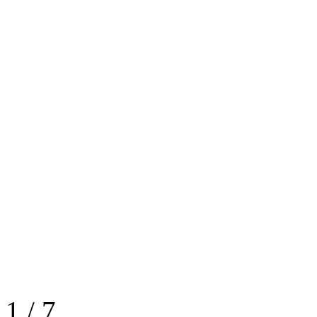
1
/
7